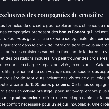
 exclusives des compagnies de croisière
entes formules de croisière pour explorer les distilleries de r
aines compagnies proposent des
bonus Ponant
qui incluent 
rhum. Pour vous garantir une expérience optimale, des
consei
 guideront dans le choix de votre croisière et vous aideron
s tarifs des croisières varient en fonction de la durée du 
et des prestations incluses. On peut trouver des croisières
out est pris en charge : repas, activités, excursions... Cela 
profiter pleinement de son voyage sans se soucier des aspec
 croisière de sept jours incluant des visites de distilleries
oûter à partir de 1500 euros
prix pers
. Certaines compagni
roisières en
cabine prestige
, pour un voyage encore plus 
 sur le
pont supérieur
, offrent une vue imprenable sur la m
t le confort nécessaire pour un séjour inoubliable. Une
croi