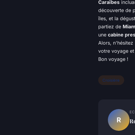
Caraïbes
inclua
découverte de pa
îles, et la dégu
partiez de
Miam
une
cabine pres
Alors, n'hésite
votre voyage et 
Bon voyage !
Croisière
EC
R
R