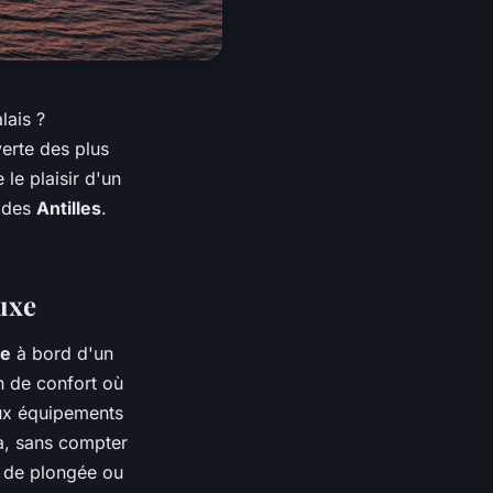
lais ?
erte des plus
le plaisir d'un
m des
Antilles
.
uxe
ue
à bord d'un
n de confort où
eux équipements
la, sans compter
s de plongée ou