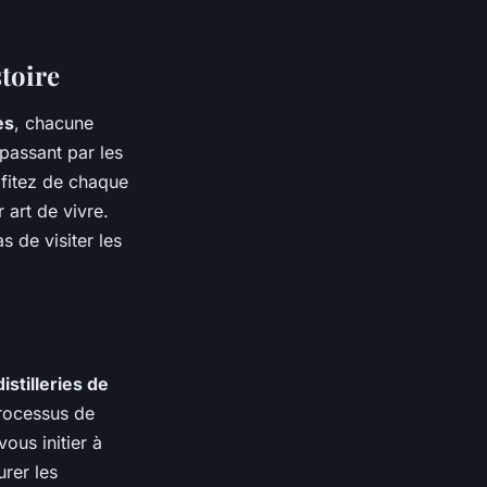
stoire
es
, chacune
 passant par les
ofitez de chaque
r art de vivre.
 de visiter les
distilleries de
processus de
ous initier à
urer les