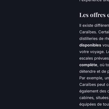
Les offres
Il existe différ
Caraïbes. Cert
distilleries de 
disponibles
vous
votre voyage. Le
escales prévues 
complète
, où t
détendre et de 
Par exemple, une
Caraïbes peut c
également des c
cabines, situées
équipées de tou