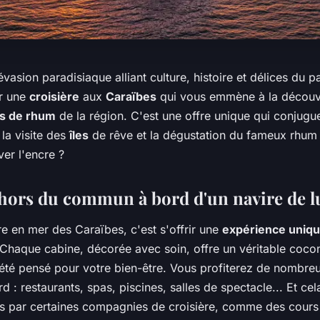
vasion paradisiaque alliant culture, histoire et délices du pa
r une
croisière
aux
Caraïbes
qui vous emmène à la découv
ies de rhum
de la région. C'est une offre unique qui conjugue 
la visite des
îles
de rêve et la dégustation du fameux rhu
ver l'encre ?
hors du commun à bord d'un navire de l
ère en mer des Caraïbes, c'est s'offrir une
expérience uniq
 Chaque cabine, décorée avec soin, offre un véritable coco
 été pensé pour votre bien-être. Vous profiterez de nombr
rd : restaurants, spas, piscines, salles de spectacle... Et ce
ts par certaines compagnies de croisière, comme des cour