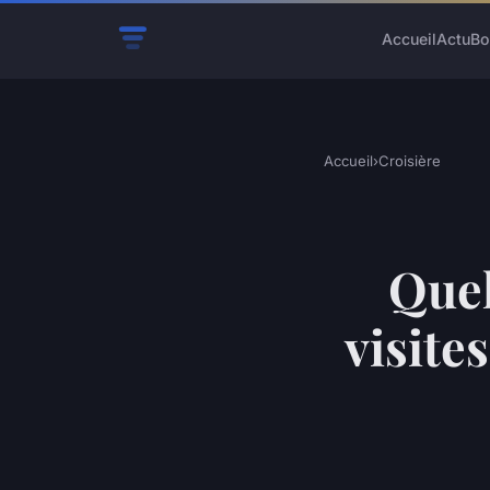
Accueil
Actu
Bo
Accueil
›
Croisière
Quel
visite