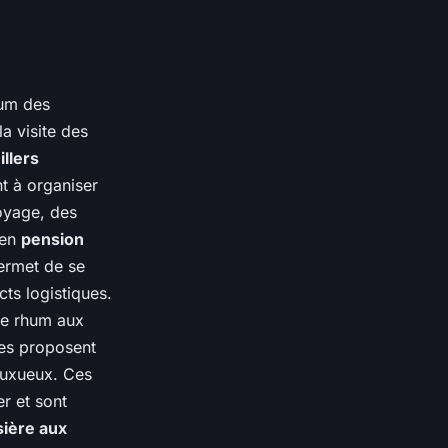
hum des
la visite des
llers
t à organiser
voyage, des
 en
pension
permet de se
ts logistiques.
 de rhum aux
es proposent
luxueux. Ces
er et sont
sière aux