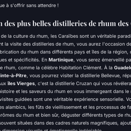
e à s'offrir sans attendre !
 des plus belles distilleries de rhum des
de la culture du rhum, les Caraïbes sont un véritable parad
t la visite des distilleries de rhum, vous aurez l'occasion d
rication du rhum dans différents pays et îles de la région,
es et spécificités. En
Martinique
, vous serez émerveillé pa
s de rhum, comme la célèbre Habitation Clément. À la
Guadel
inte-à-Pitre
, vous pourrez visiter la distillerie Bellevue, r
 Aux
îles Vierges
, c'est la distillerie Cruzan qui vous révéler
histoire et les saveurs du rhum en vous immergeant dans le
s visites guidées sont une véritable expérience sensorielle. 
es alambics, les fûts de vieillissement et les processus de f
 arômes du rhum et bien sûr, déguster différents types de rh
t souvent situées dans des cadres naturels magnifiques, ajout
 dimension visuelle et émotionnelle indéniable.