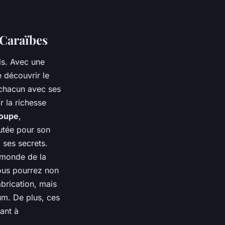
 Caraïbes
is. Avec une
e découvrir le
 chacun avec ses
r la richesse
oupe
,
éputée pour son
a ses secrets.
 monde de la
Vous pourrez non
abrication, mais
um. De plus, ces
ant à