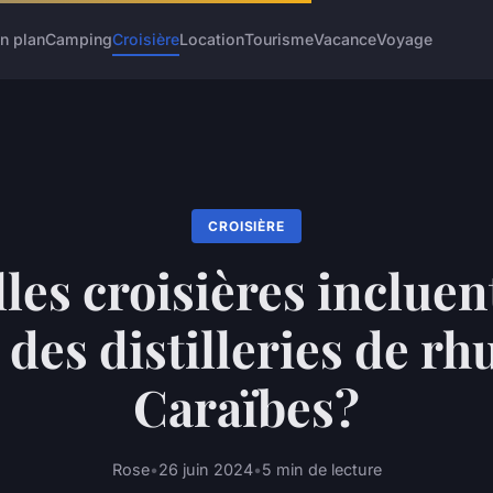
n plan
Camping
Croisière
Location
Tourisme
Vacance
Voyage
CROISIÈRE
les croisières incluen
s des distilleries de r
Caraïbes?
Rose
•
26 juin 2024
•
5 min de lecture