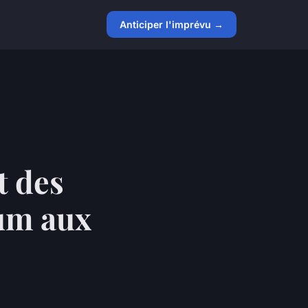
Anticiper l'imprévu →
t des
hum aux