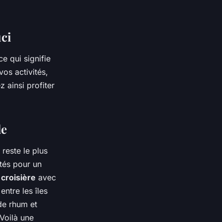
uci
 ce qui signifie
os activités,
 ainsi profiter
le
reste le plus
ités pour un
e
croisière
avec
ntre les îles
 de rhum et
Voilà une