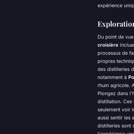
expérience uniqu
Exploration
Du point de vue 
croisière
incluan
processus de fab
propres techniqu
des distillerie
notamment à
Po
rhum agricole.
Plongez dans l'
distillation. Ce
seulement voir l
aussi sentir les
distilleries son
l'expérience une